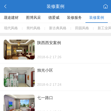
装修案例
晟途建材
图博风采
德爱威
装修服务
装修案例
现代风格
简约风格
新古典风格
田园风格
新工业
|
|
|
|
陕西西安案例
2018-6-2 17:26
烛光小区
2018-6-2 17:24
七一路口