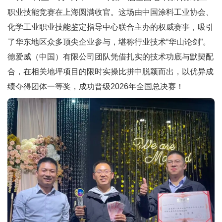
职业技能竞赛在上海圆满收官。这场由中国涂料工业协会、
化学工业职业技能鉴定指导中心联合主办的权威赛事，吸引
了华东地区众多顶尖企业参与，堪称行业技术“华山论剑”。
德爱威（中国）有限公司团队凭借扎实的技术功底与默契配
合，在相关地坪项目的限时实操比拼中脱颖而出，以优异成
绩夺得团体一等奖，成功晋级2026年全国总决赛！