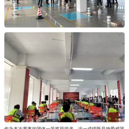
作为本次赛事的团体一等奖获得者，这一成绩既是德爱威团