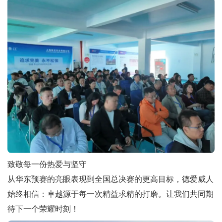
致敬每一份热爱与坚守
从华东预赛的亮眼表现到全国总决赛的更高目标，德爱威人
始终相信：卓越源于每一次精益求精的打磨。让我们共同期
待下一个荣耀时刻！