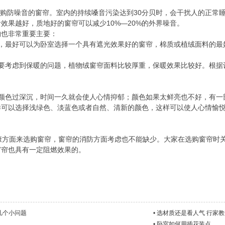
购防噪音的窗帘。室内的持续嗓音污染达到30分贝时，会干扰人的正常
效果越好，质地好的窗帘可以减少10%—20%的外界噪音。
购也非常重要主要：
觉，最好可以为卧室选择一个具有遮光效果好的窗帘，棉质或植绒面料的最
需要考虑到保暖的问题，植物绒窗帘面料比较厚重，保暖效果比较好。根据
果颜色过深沉，时间一久就会使人心情抑郁；颜色如果太鲜亮也不好，有一
样可以选择浅绿色、淡蓝色或者自然、清新的颜色，这样可以使人心情愉
方面来选购窗帘，窗帘的消防方面考虑也不能缺少。大家在选购窗帘时关
窗帘也具有一定阻燃效果的。
几个小问题
•
选材质还是看人气 行家
•
卧室如何用插花装点