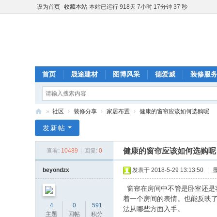
设为首页
收藏本站
本站已运行 918天 7小时 17分钟 37 秒
首页
晟途建材
图博风采
德爱威
装修服
»
社区
›
装修分享
›
家居布置
›
健康的窗帘应该如何选购呢
雄
发新帖
安
健康的窗帘应该如何选购呢
查看:
10489
|
回复:
0
图
博
beyondzx
发表于 2018-5-29 13:13:50
|
装
窗帘在房间中不管是卧室还是
饰
着一个房间的表情。也能反映
4
0
591
法从哪些方面入手。
主题
回帖
积分