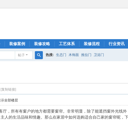
务
装修案例
装修攻略
工艺体系
装修流程
行业资讯
热搜:
生态门
木饰面
推拉门
卫浴门
帖子
搜
索
[复制链接]
显示全部楼层
客厅，所有有窗户的地方都需要窗帘。非常明显，除了能遮挡窗外光线外
了主人的生活品味和情趣。那么在家居中如何选购适合自己家的窗帘呢，