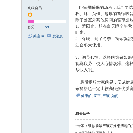
卧室是睡眠的场所，我们要选
高级会员
棉、麻、为佳。越厚的窗帘吸音
除了卧室外其他房间的窗帘选
1、遮阳光。想在白天睡个午
积分
591
叶窗。
关注TA
发消息
2、保暖。到了冬季，窗帘就
适合冬天使用。
3、调节心情。选择的窗帘如
视觉疲劳，使人心情烦躁。这
尽快入眠。
最后提醒大家的是，要从健康
帘价格也一定比较高很多优质
健康的
,
窗帘
,
应该
,
如何
相关帖子
•
专家：装修前最应该好好想清楚的
•
墙体拆除应该注意什么