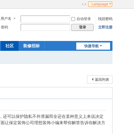
Language
切
换
用户名
自动登录
找回密码
到
宽
密码
立即注册
登录
版
社区
装修招标
快捷导航
返回列表
，还可以保护隐私不外泄漏而全还在某种意义上来说决定
下面让保定装饰公司理想装饰小编来帮你解答告诉你解决方